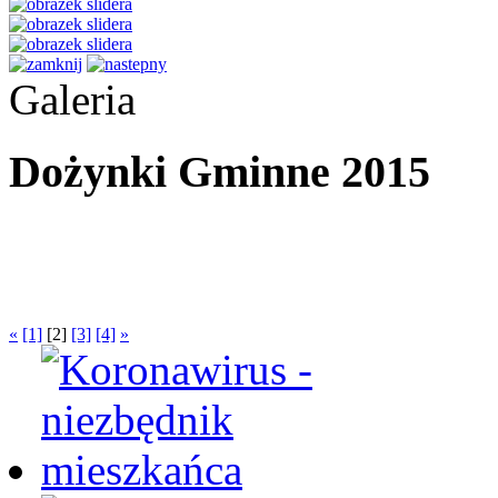
Galeria
Dożynki Gminne 2015
«
[1]
[2]
[3]
[4]
»